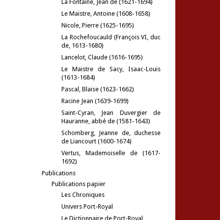
La Fontaine, Jean de (1621-1694)
Le Maistre, Antoine (1608-1658)
Nicole, Pierre (1625-1695)
La Rochefoucauld (François VI, duc
de, 1613-1680)
Lancelot, Claude (1616-1695)
Le Maistre de Sacy, Isaac-Louis
(1613-1684)
Pascal, Blaise (1623-1662)
Racine Jean (1639-1699)
Saint-Cyran, Jean Duvergier de
Hauranne, abbé de (1581-1643)
Schomberg, Jeanne de, duchesse
de Liancourt (1600-1674)
Vertus, Mademoiselle de (1617-
1692)
Publications
Publications papier
Les Chroniques
Univers Port-Royal
Le Dictionnaire de Port-Royal