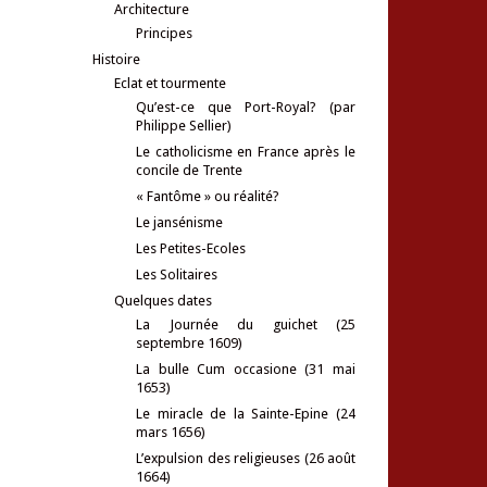
Architecture
Principes
Histoire
Eclat et tourmente
Qu’est-ce que Port-Royal? (par
Philippe Sellier)
Le catholicisme en France après le
concile de Trente
« Fantôme » ou réalité?
Le jansénisme
Les Petites-Ecoles
Les Solitaires
Quelques dates
La Journée du guichet (25
septembre 1609)
La bulle Cum occasione (31 mai
1653)
Le miracle de la Sainte-Epine (24
mars 1656)
L’expulsion des religieuses (26 août
1664)