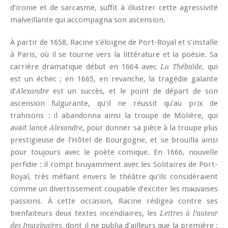
d’ironie et de sarcasme, suffit à illustrer cette agressivité
malveillante qui accompagna son ascension.
À partir de 1658, Racine s’éloigne de Port-Royal et s’installe
à Paris, où il se tourne vers la littérature et la poésie. Sa
carrière dramatique début en 1664 avec
, qui
La Thébaïde
est un échec ; en 1665, en revanche, la tragédie galante
d’
est un succès, et le point de départ de son
Alexandre
ascension fulgurante, qu’il ne réussit qu’au prix de
trahisons : il abandonna ainsi la troupe de Molière, qui
avait lancé
, pour donner sa pièce à la troupe plus
Alexandre
prestigieuse de l’Hôtel de Bourgogne, et se brouilla ainsi
pour toujours avec le poète comique. En 1666, nouvelle
perfidie : il rompt bruyamment avec les Solitaires de Port-
Royal, très méfiant envers le théâtre qu’ils considéraient
comme un divertissement coupable d’exciter les mauvaises
passions. À cette occasion, Racine rédigea contre ses
bienfaiteurs deux textes incendiaires, les
Lettres à l’auteur
, dont il ne publia d’ailleurs que la première :
des Imaginaires