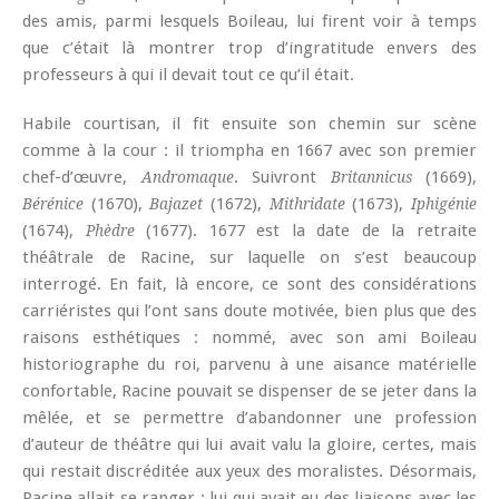
des amis, parmi lesquels Boileau, lui firent voir à temps
que c’était là montrer trop d’ingratitude envers des
professeurs à qui il devait tout ce qu’il était.
Habile courtisan, il fit ensuite son chemin sur scène
comme à la cour : il triompha en 1667 avec son premier
chef-d’œuvre,
. Suivront
(1669),
Andromaque
Britannicus
(1670),
(1672),
(1673),
Bérénice
Bajazet
Mithridate
Iphigénie
(1674),
(1677). 1677 est la date de la retraite
Phèdre
théâtrale de Racine, sur laquelle on s’est beaucoup
interrogé. En fait, là encore, ce sont des considérations
carriéristes qui l’ont sans doute motivée, bien plus que des
raisons esthétiques : nommé, avec son ami Boileau
historiographe du roi, parvenu à une aisance matérielle
confortable, Racine pouvait se dispenser de se jeter dans la
mêlée, et se permettre d’abandonner une profession
d’auteur de théâtre qui lui avait valu la gloire, certes, mais
qui restait discréditée aux yeux des moralistes. Désormais,
Racine allait se ranger : lui qui avait eu des liaisons avec les