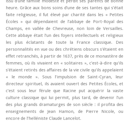
issu d’une famille modeste et perdit ses parents de bonne
heure. Grâce aux bons soins d’une de ses tantes qui s’était
faite religieuse, il fut élevé par charité dans les « Petites
Écoles » qui dépendaient de l’abbaye de Port-Royal des
Champs, en vallée de Chevreuse, non loin de Versailles.
Cette abbaye était l’un des foyers intellectuels et religieux
les plus éclatants de toute la France classique. Des
personnalités en vue ou des chrétiens obscurs s’étaient en
effet retranchés, à partir de 1637, près de ce monastère de
femmes, où ils vivaient en « solitaires », c’est-à-dire qu’ils
s’étaient retirés des affaires de la vie civile qu’ils appelaient
« le monde ». Sous l’impulsion de Saint-Cyran, leur
directeur spirituel, ils avaient ouvert des Petites Écoles, et
c’est sous leur férule que Racine put acquérir la vaste
culture classique qui lui permit, plus tard, de devenir l’un
des plus grands dramaturges de son siècle : il profita des
enseignements de Jean Hamon, de Pierre Nicole, ou
encore de l’helléniste Claude Lancelot.