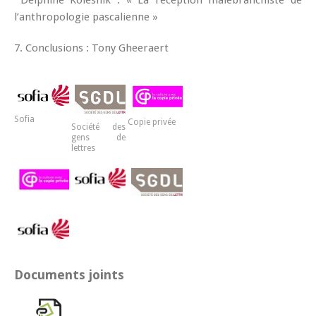
Delphine Kolesnik : « La réception malebranchiste de
l’anthropologie pascalienne »
7. Conclusions : Tony Gheeraert
Sofia
Copie privée
Société des
gens de
lettres
Documents joints