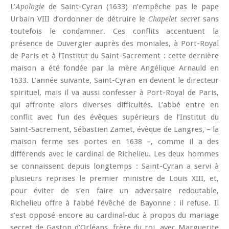
L’
de Saint-Cyran (1633) n’empêche pas le pape
Apologie
Urbain VIII d’ordonner de détruire le
sans
Chapelet secret
toutefois le condamner. Ces conflits accentuent la
présence de Duvergier auprès des moniales, à Port-Royal
de Paris et à l’Institut du Saint-Sacrement : cette dernière
maison a été fondée par la mère Angélique Arnauld en
1633. L’année suivante, Saint-Cyran en devient le directeur
spirituel, mais il va aussi confesser à Port-Royal de Paris,
qui affronte alors diverses difficultés. L’abbé entre en
conflit avec l’un des évêques supérieurs de l’Institut du
Saint-Sacrement, Sébastien Zamet, évêque de Langres, – la
maison ferme ses portes en 1638 –, comme il a des
différends avec le cardinal de Richelieu. Les deux hommes
se connaissent depuis longtemps : Saint-Cyran a servi à
plusieurs reprises le premier ministre de Louis XIII, et,
pour éviter de s’en faire un adversaire redoutable,
Richelieu offre à l’abbé l’évêché de Bayonne : il refuse. Il
s’est opposé encore au cardinal-duc à propos du mariage
secret de Gaston d’Orléans, frère du roi, avec Marguerite