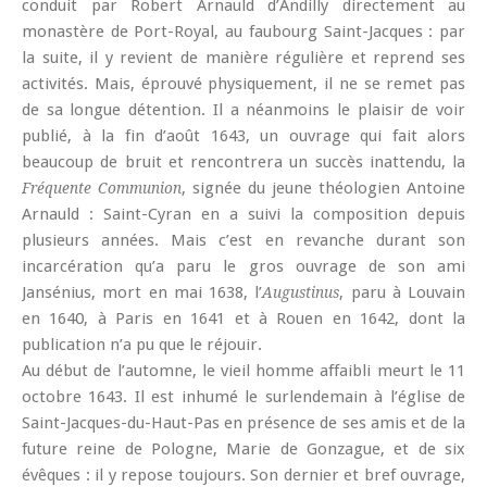
conduit par Robert Arnauld d’Andilly directement au
monastère de Port-Royal, au faubourg Saint-Jacques : par
la suite, il y revient de manière régulière et reprend ses
activités. Mais, éprouvé physiquement, il ne se remet pas
de sa longue détention. Il a néanmoins le plaisir de voir
publié, à la fin d’août 1643, un ouvrage qui fait alors
beaucoup de bruit et rencontrera un succès inattendu, la
, signée du jeune théologien Antoine
Fréquente Communion
Arnauld : Saint-Cyran en a suivi la composition depuis
plusieurs années. Mais c’est en revanche durant son
incarcération qu’a paru le gros ouvrage de son ami
Jansénius, mort en mai 1638, l’
, paru à Louvain
Augustinus
en 1640, à Paris en 1641 et à Rouen en 1642, dont la
publication n’a pu que le réjouir.
Au début de l’automne, le vieil homme affaibli meurt le 11
octobre 1643. Il est inhumé le surlendemain à l’église de
Saint-Jacques-du-Haut-Pas en présence de ses amis et de la
future reine de Pologne, Marie de Gonzague, et de six
évêques : il y repose toujours. Son dernier et bref ouvrage,