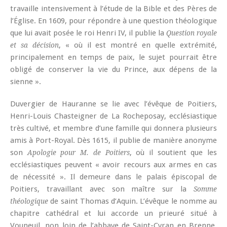
travaille intensivement à l’étude de la Bible et des Pères de
l’Église. En 1609, pour répondre à une question théologique
que lui avait posée le roi Henri IV, il publie la
Question royale
, « où il est montré en quelle extrémité,
et sa décision
principalement en temps de paix, le sujet pourrait être
obligé de conserver la vie du Prince, aux dépens de la
sienne ».
Duvergier de Hauranne se lie avec l’évêque de Poitiers,
Henri-Louis Chasteigner de La Rocheposay, ecclésiastique
très cultivé, et membre d’une famille qui donnera plusieurs
amis à Port-Royal. Dès 1615, il publie de manière anonyme
son
, où il soutient que les
Apologie pour M. de Poitiers
ecclésiastiques peuvent « avoir recours aux armes en cas
de nécessité ». Il demeure dans le palais épiscopal de
Poitiers, travaillant avec son maître sur la
Somme
de saint Thomas d’Aquin. L’évêque le nomme au
théologique
chapitre cathédral et lui accorde un prieuré situé à
Vouneuil, non loin de l’abbaye de Saint-Cyran en Brenne,