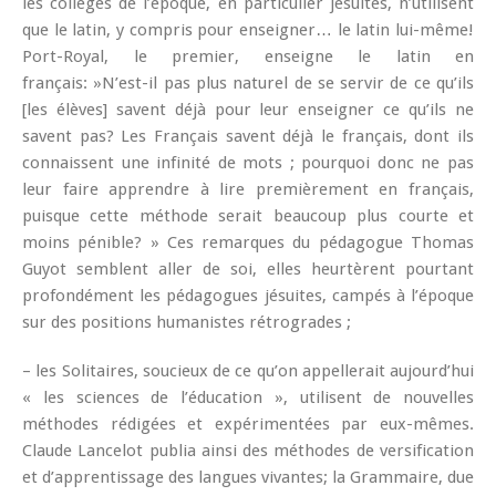
les collèges de l’époque, en particulier jésuites, n’utilisent
que le latin, y compris pour enseigner… le latin lui-même!
Port-Royal, le premier, enseigne le latin en
français: »N’est-il pas plus naturel de se servir de ce qu’ils
[les élèves] savent déjà pour leur enseigner ce qu’ils ne
savent pas? Les Français savent déjà le français, dont ils
connaissent une infinité de mots ; pourquoi donc ne pas
leur faire apprendre à lire premièrement en français,
puisque cette méthode serait beaucoup plus courte et
moins pénible? » Ces remarques du pédagogue Thomas
Guyot semblent aller de soi, elles heurtèrent pourtant
profondément les pédagogues jésuites, campés à l’époque
sur des positions humanistes rétrogrades ;
– les Solitaires, soucieux de ce qu’on appellerait aujourd’hui
« les sciences de l’éducation », utilisent de nouvelles
méthodes rédigées et expérimentées par eux-mêmes.
Claude Lancelot publia ainsi des méthodes de versification
et d’apprentissage des langues vivantes; la Grammaire, due