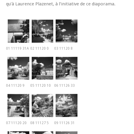
qu’à Laurence Plazenet, à l’initiative de ce diaporama.
01 11119 31A
02 11120 0
03 11120 8
04 11120 9
05 11120 10
06 11126 33
07 11120 20
08 11127 5
09 11126 31