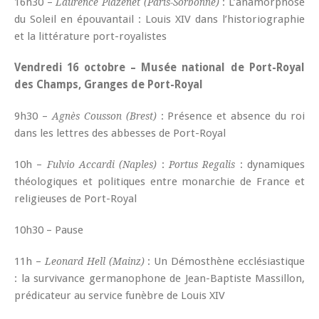
16h30 –
: L’anamorphose
Laurence Plazenet (Paris-Sorbonne)
du Soleil en épouvantail : Louis XIV dans l’historiographie
et la littérature port-royalistes
Vendredi 16 octobre – Musée national de Port-Royal
des Champs, Granges de Port-Royal
9h30 –
: Présence et absence du roi
Agnès Cousson (Brest)
dans les lettres des abbesses de Port-Royal
10h –
:
: dynamiques
Fulvio Accardi (Naples)
Portus Regalis
théologiques et politiques entre monarchie de France et
religieuses de Port-Royal
10h30 – Pause
11h –
: Un Démosthène ecclésiastique
Leonard Hell (Mainz)
: la survivance germanophone de Jean-Baptiste Massillon,
prédicateur au service funèbre de Louis XIV