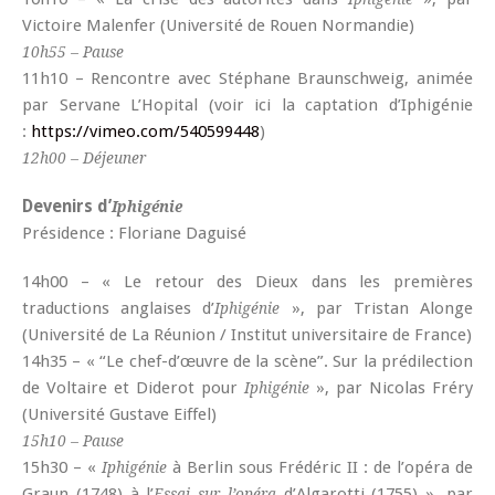
Victoire Malenfer (Université de Rouen Normandie)
10h55 – Pause
11h10 – Rencontre avec Stéphane Braunschweig, animée
par Servane L’Hopital (voir ici la captation d’Iphigénie
:
https://vimeo.com/540599448
)
12h00 – Déjeuner
Devenirs d’
Iphigénie
Présidence : Floriane Daguisé
14h00 – « Le retour des Dieux dans les premières
traductions anglaises d’
», par Tristan Alonge
Iphigénie
(Université de La Réunion / Institut universitaire de France)
14h35 – « “Le chef-d’œuvre de la scène”. Sur la prédilection
de Voltaire et Diderot pour
», par Nicolas Fréry
Iphigénie
(Université Gustave Eiffel)
15h10 – Pause
15h30 – «
à Berlin sous Frédéric II : de l’opéra de
Iphigénie
Graun (1748) à l’
d’Algarotti (1755) », par
Essai sur l’opéra