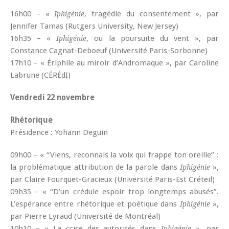
16h00 – «
, tragédie du consentement », par
Iphigénie
Jennifer Tamas (Rutgers University, New Jersey)
16h35 – «
, ou la poursuite du vent », par
Iphigénie
Constance Cagnat-Deboeuf (Université Paris-Sorbonne)
17h10 – « Ériphile au miroir d’Andromaque », par Caroline
Labrune (CÉRÉdI)
Vendredi 22 novembre
Rhétorique
Présidence : Yohann Deguin
09h00 – « “Viens, reconnais la voix qui frappe ton oreille” :
la problématique attribution de la parole dans
»,
Iphigénie
par Claire Fourquet-Gracieux (Université Paris-Est Créteil)
09h35 – « “D’un crédule espoir trop longtemps abusés”.
L’espérance entre rhétorique et poétique dans
»,
Iphigénie
par Pierre Lyraud (Université de Montréal)
10h10 – « La crise des autorités dans
», par
Iphigénie