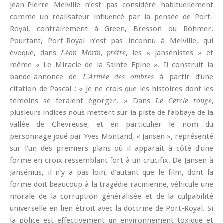
Jean-Pierre Melville n’est pas considéré habituellement
comme un réalisateur influencé par la pensée de Port-
Royal, contrairement à Green, Bresson ou Rohmer.
Pourtant, Port-Royal n’est pas inconnu à Melville, qui
évoque, dans
, les « jansénistes » et
Léon Morin, prêtre
même « Le Miracle de la Sainte Epine ». Il construit la
bande-annonce de
à partir d’une
L’Armée des ombres
citation de Pascal : « Je ne crois que les histoires dont les
témoins se feraient égorger. » Dans
Le Cercle rouge,
plusieurs indices nous mettent sur la piste de l’abbaye de la
vallée de Chevreuse, et en particulier le nom du
personnage joué par Yves Montand, « Jansen », représenté
sur l’un des premiers plans où il apparaît à côté d’une
forme en croix ressemblant fort à un crucifix. De Jansen à
Jansénius, il n’y a pas loin, d’autant que le film, dont la
forme doit beaucoup à la tragédie racinienne, véhicule une
morale de la corruption généralisée et de la culpabilité
universelle en lien étroit avec la doctrine de Port-Royal. Si
la police est effectivement un environnement toxique et