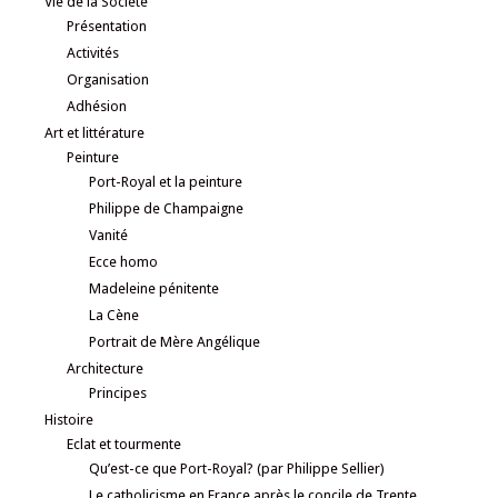
Vie de la Société
Présentation
Activités
Organisation
Adhésion
Art et littérature
Peinture
Port-Royal et la peinture
Philippe de Champaigne
Vanité
Ecce homo
Madeleine pénitente
La Cène
Portrait de Mère Angélique
Architecture
Principes
Histoire
Eclat et tourmente
Qu’est-ce que Port-Royal? (par Philippe Sellier)
Le catholicisme en France après le concile de Trente