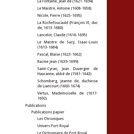
La Fontaine, Jean de (1621-1694)
Le Maistre, Antoine (1608-1658)
Nicole, Pierre (1625-1695)
La Rochefoucauld (François VI, duc
de, 1613-1680)
Lancelot, Claude (1616-1695)
Le Maistre de Sacy, Isaac-Louis
(1613-1684)
Pascal, Blaise (1623-1662)
Racine Jean (1639-1699)
Saint-Cyran, Jean Duvergier de
Hauranne, abbé de (1581-1643)
Schomberg, Jeanne de, duchesse
de Liancourt (1600-1674)
Vertus, Mademoiselle de (1617-
1692)
Publications
Publications papier
Les Chroniques
Univers Port-Royal
Le Dictionnaire de Port-Royal