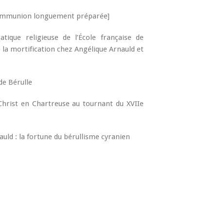
communion longuement préparée]
tique religieuse de l’École française de
de la mortification chez Angélique Arnauld et
de Bérulle
Christ en Chartreuse au tournant du XVIIe
auld : la fortune du bérullisme cyranien