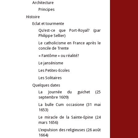
Architecture
Principes
Histoire
Eclat et tourmente
Qu’est-ce que Port-Royal? (par
Philippe Sellier)
Le catholicisme en France après le
concile de Trente
« Fantôme » ou réalité?
Le jansénisme
Les Petites-Ecoles
Les Solitaires
Quelques dates
La Journée du guichet (25
septembre 1609)
La bulle Cum occasione (31 mai
1653)
Le miracle de la Sainte-Epine (24
mars 1656)
L’expulsion des religieuses (26 août
1664)