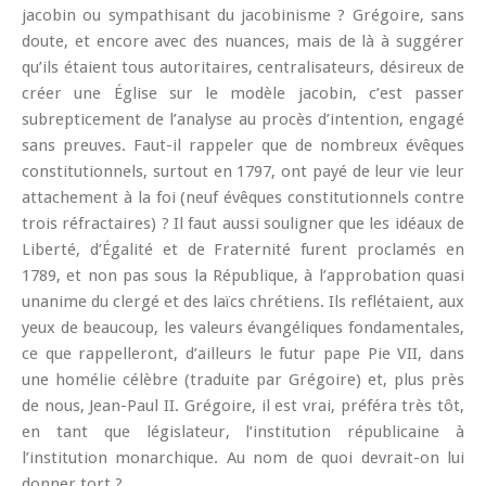
jacobin ou sympathisant du jacobinisme ? Grégoire, sans
doute, et encore avec des nuances, mais de là à suggérer
qu’ils étaient tous autoritaires, centralisateurs, désireux de
créer une Église sur le modèle jacobin, c’est passer
subrepticement de l’analyse au procès d’intention, engagé
sans preuves. Faut-il rappeler que de nombreux évêques
constitutionnels, surtout en 1797, ont payé de leur vie leur
attachement à la foi (neuf évêques constitutionnels contre
trois réfractaires) ? Il faut aussi souligner que les idéaux de
Liberté, d’Égalité et de Fraternité furent proclamés en
1789, et non pas sous la République, à l’approbation quasi
unanime du clergé et des laïcs chrétiens. Ils reflétaient, aux
yeux de beaucoup, les valeurs évangéliques fondamentales,
ce que rappelleront, d’ailleurs le futur pape Pie VII, dans
une homélie célèbre (traduite par Grégoire) et, plus près
de nous, Jean-Paul II. Grégoire, il est vrai, préféra très tôt,
en tant que législateur, l’institution républicaine à
l’institution monarchique. Au nom de quoi devrait-on lui
donner tort ?