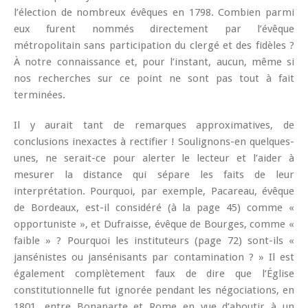
l’élection de nombreux évêques en 1798. Combien parmi
eux furent nommés directement par l’évêque
métropolitain sans participation du clergé et des fidèles ?
À notre connaissance et, pour l’instant, aucun, même si
nos recherches sur ce point ne sont pas tout à fait
terminées.
Il y aurait tant de remarques approximatives, de
conclusions inexactes à rectifier ! Soulignons-en quelques-
unes, ne serait-ce pour alerter le lecteur et l’aider à
mesurer la distance qui sépare les faits de leur
interprétation. Pourquoi, par exemple, Pacareau, évêque
de Bordeaux, est-il considéré (à la page 45) comme «
opportuniste », et Dufraisse, évêque de Bourges, comme «
faible » ? Pourquoi les instituteurs (page 72) sont-ils «
jansénistes ou jansénisants par contamination ? » Il est
également complètement faux de dire que l’Église
constitutionnelle fut ignorée pendant les négociations, en
1801, entre Bonaparte et Rome en vue d’aboutir à un