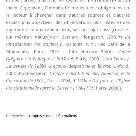
et des cartes, mais qui, en revanche, ne comporte aucun
index. Cependant, l’honnêteté intellectuelle oblige à inviter
le lecteur à chercher dans d’autres sources et d’autres
études plus objectives, des observations plus justes et des
jugements moins tendancieux, sur un sujet aussi grave et
qui méritait mieux[[Voir Bernard Plongeron,
Histoire du
, t. X : Les Défis de la
Christianisme des origines à nos jours
Modernité, Paris, 1997 ; Rita Hermon-Belot,
L’abbé
, Paris, 2000 ; Jean Dubray,
Grégoire : la Politique et la Vérité
, Oxford,
La Pensée de l’abbé Grégoire: despotisme et liberté
2008 ;Rodney Dean,
L’Église constitutionnelle, Napoléon et le
, Paris, 2004,et
Concordat de 1801
L’Abbé Grégoire et l’Église
, Paris, 2008]].
Constitutionnelle après la Terreur 1794-1797
Catégories :
comptes rendus
|
Permaliens