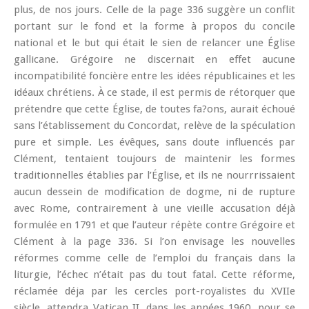
plus, de nos jours. Celle de la page 336 suggère un conflit
portant sur le fond et la forme à propos du concile
national et le but qui était le sien de relancer une Église
gallicane. Grégoire ne discernait en effet aucune
incompatibilité foncière entre les idées républicaines et les
idéaux chrétiens. À ce stade, il est permis de rétorquer que
prétendre que cette Église, de toutes fa?ons, aurait échoué
sans l’établissement du Concordat, relève de la spéculation
pure et simple. Les évêques, sans doute influencés par
Clément, tentaient toujours de maintenir les formes
traditionnelles établies par l’Église, et ils ne nourrrissaient
aucun dessein de modification de dogme, ni de rupture
avec Rome, contrairement à une vieille accusation déjà
formulée en 1791 et que l’auteur répète contre Grégoire et
Clément à la page 336. Si l’on envisage les nouvelles
réformes comme celle de l’emploi du français dans la
liturgie, l’échec n’était pas du tout fatal. Cette réforme,
réclamée déja par les cercles port-royalistes du XVIIe
siècle, attendra Vatican II, dans les années 1960, pour se