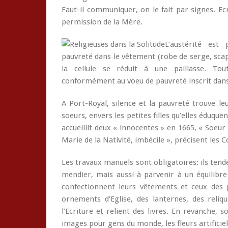
Faut-il communiquer, on le fait par signes. Ec
permission de la Mère.
L’austérité est 
pauvreté dans le vêtement (robe de serge, scap
la cellule se réduit à une paillasse. Tout
conformément au voeu de pauvreté inscrit dans 
A Port-Royal, silence et la pauvreté trouve l
soeurs, envers les petites filles qu’elles éduqu
accueillit deux « innocentes » en 1665, « Soeur
Marie de la Nativité, imbécile », précisent les 
Les travaux manuels sont obligatoires: ils ten
mendier, mais aussi à parvenir à un équilibre 
confectionnent leurs vêtements et ceux des p
ornements d’Eglise, des lanternes, des reliqu
l’Ecriture et relient des livres. En revanche, 
images pour gens du monde, les fleurs artificie