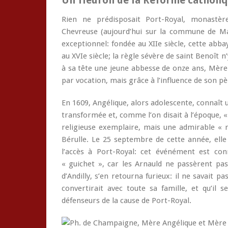
Un fleuron de la Réforme catholi
Rien ne prédisposait Port-Royal, monastè
Chevreuse (aujourd’hui sur la commune de Ma
exceptionnel: fondée au XIIe siècle, cette abba
au XVIe siècle; la règle sévère de saint Benoît n
à sa tête une jeune abbesse de onze ans, Mère
par vocation, mais grâce à l’influence de son p
En 1609, Angélique, alors adolescente, connaît u
transformée et, comme l’on disait à l’époque, «
religieuse exemplaire, mais une admirable « 
Bérulle. Le 25 septembre de cette année, elle r
l’accès à Port-Royal: cet événément est co
« guichet », car les Arnauld ne passèrent pas
d’Andilly, s’en retourna furieux: il ne savait p
convertirait avec toute sa famille, et qu’il
défenseurs de la cause de Port-Royal.