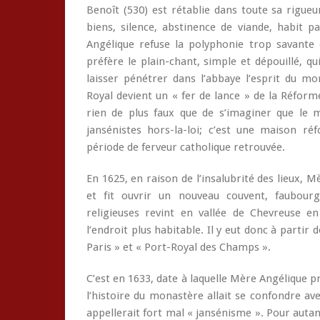
Benoît (530) est rétablie dans toute sa rigu
biens, silence, abstinence de viande, habit pa
Angélique refuse la polyphonie trop savante e
préfère le plain-chant, simple et dépouillé, qu
laisser pénétrer dans l’abbaye l’esprit du m
Royal devient un « fer de lance » de la Réform
rien de plus faux que de s’imaginer que le 
jansénistes hors-la-loi; c’est une maison r
période de ferveur catholique retrouvée.
En 1625, en raison de l’insalubrité des lieux,
et fit ouvrir un nouveau couvent, faubourg
religieuses revint en vallée de Chevreuse e
l’endroit plus habitable. Il y eut donc à partir
Paris » et « Port-Royal des Champs ».
C’est en 1633, date à laquelle Mère Angélique pr
l’histoire du monastère allait se confondre ave
appellerait fort mal « jansénisme ». Pour autan