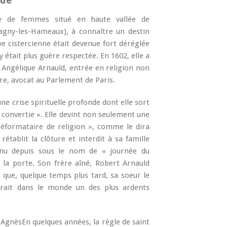
que
re de femmes situé en haute vallée de
gny-les-Hameaux), à connaître un destin
ye cistercienne était devenue fort déréglée
’y était plus guère respectée. En 1602, elle a
 Angélique Arnauld, entrée en religion non
ère, avocat au Parlement de Paris.
ne crise spirituelle profonde dont elle sort
 convertie ». Elle devint non seulement une
réformataire de religion », comme le dira
établit la clôture et interdit à sa famille
nnu depuis sous le nom de « journée du
 la porte. Son frère aîné, Robert Arnauld
as que, quelque temps plus tard, sa soeur le
 serait dans le monde un des plus ardents
En quelques années, la règle de saint