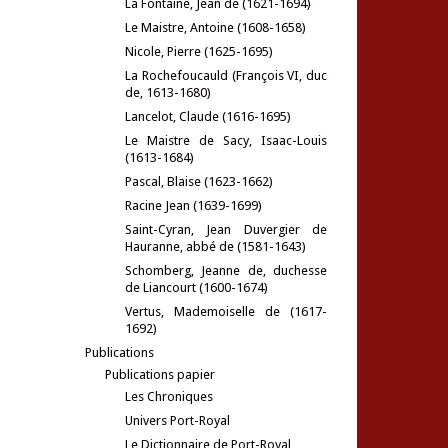
La Fontaine, Jean de (1621-1694)
Le Maistre, Antoine (1608-1658)
Nicole, Pierre (1625-1695)
La Rochefoucauld (François VI, duc
de, 1613-1680)
Lancelot, Claude (1616-1695)
Le Maistre de Sacy, Isaac-Louis
(1613-1684)
Pascal, Blaise (1623-1662)
Racine Jean (1639-1699)
Saint-Cyran, Jean Duvergier de
Hauranne, abbé de (1581-1643)
Schomberg, Jeanne de, duchesse
de Liancourt (1600-1674)
Vertus, Mademoiselle de (1617-
1692)
Publications
Publications papier
Les Chroniques
Univers Port-Royal
Le Dictionnaire de Port-Royal