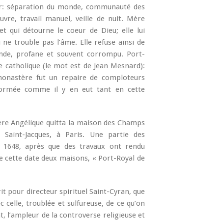
eur: séparation du monde, communauté des
uvre, travail manuel, veille de nuit. Mère
t qui détourne le coeur de Dieu; elle lui
i ne trouble pas l’âme. Elle refuse ainsi de
onde, profane et souvent corrompu. Port-
e catholique (le mot est de Jean Mesnard):
monastère fut un repaire de comploteurs
éformée comme il y en eut tant en cette
 Mère Angélique quitta la maison des Champs
 Saint-Jacques, à Paris. Une partie des
n 1648, après que des travaux ont rendu
 de cette date deux maisons, « Port-Royal de
it pour directeur spirituel Saint-Cyran, que
c celle, troublée et sulfureuse, de ce qu’on
t, l’ampleur de la controverse religieuse et