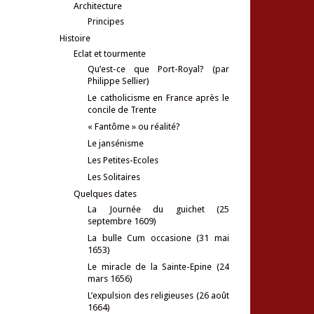
Architecture
Principes
Histoire
Eclat et tourmente
Qu’est-ce que Port-Royal? (par
Philippe Sellier)
Le catholicisme en France après le
concile de Trente
« Fantôme » ou réalité?
Le jansénisme
Les Petites-Ecoles
Les Solitaires
Quelques dates
La Journée du guichet (25
septembre 1609)
La bulle Cum occasione (31 mai
1653)
Le miracle de la Sainte-Epine (24
mars 1656)
L’expulsion des religieuses (26 août
1664)