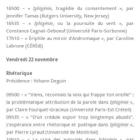
16h00 – «
, tragédie du consentement », par
Iphigénie
Jennifer Tamas (Rutgers University, New Jersey)
16h35 – «
, ou la poursuite du vent », par
Iphigénie
Constance Cagnat-Deboeuf (Université Paris-Sorbonne)
17h10 – « Ériphile au miroir d’Andromaque », par Caroline
Labrune (CÉRÉdI)
Vendredi 22 novembre
Rhétorique
Présidence : Yohann Deguin
09h00 – « “Viens, reconnais la voix qui frappe ton oreille” :
la problématique attribution de la parole dans
»,
Iphigénie
par Claire Fourquet-Gracieux (Université Paris-Est Créteil)
09h35 – « “D’un crédule espoir trop longtemps abusés”.
L’espérance entre rhétorique et poétique dans
»,
Iphigénie
par Pierre Lyraud (Université de Montréal)
10h10 – « La crise des autorités dans
», par
Iphigénie