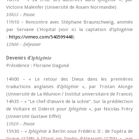
Victoire Malenfer (Université de Rouen Normandie)
10h55 – Pause
11h10 – Rencontre avec Stéphane Braunschweig, animée
par Servane L’Hopital (voir ici la captation d’Iphigénie
:
https://vimeo.com/540599448
)
12h00 – Déjeuner
Devenirs d’
Iphigénie
Présidence : Floriane Daguisé
14h00 – « Le retour des Dieux dans les premières
traductions anglaises d’
», par Tristan Alonge
Iphigénie
(Université de La Réunion / Institut universitaire de France)
14h35 – « “Le chef-d’œuvre de la scène”. Sur la prédilection
de Voltaire et Diderot pour
», par Nicolas Fréry
Iphigénie
(Université Gustave Eiffel)
15h10 – Pause
15h30 – «
à Berlin sous Frédéric II : de l’opéra de
Iphigénie
Graun (1748) à l’
d’Algarotti (1755) », par
Essai sur l’opéra