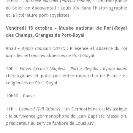
16h30 –
: L’anamorphose
Laurence Plazenet (Paris-Sorbonne)
du Soleil en épouvantail : Louis XIV dans l’historiographie
et la littérature port-royalistes
Vendredi 16 octobre – Musée national de Port-Royal
des Champs, Granges de Port-Royal
9h30 –
: Présence et absence du roi
Agnès Cousson (Brest)
dans les lettres des abbesses de Port-Royal
10h –
:
: dynamiques
Fulvio Accardi (Naples)
Portus Regalis
théologiques et politiques entre monarchie de France et
religieuses de Port-Royal
10h30 – Pause
11h –
: Un Démosthène ecclésiastique
Leonard Hell (Mainz)
: la survivance germanophone de Jean-Baptiste Massillon,
prédicateur au service funèbre de Louis XIV