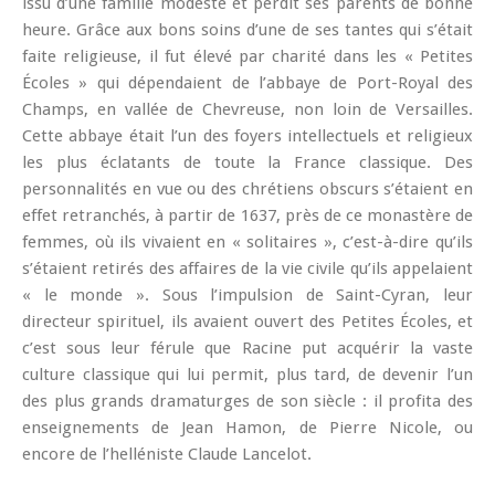
issu d’une famille modeste et perdit ses parents de bonne
heure. Grâce aux bons soins d’une de ses tantes qui s’était
faite religieuse, il fut élevé par charité dans les « Petites
Écoles » qui dépendaient de l’abbaye de Port-Royal des
Champs, en vallée de Chevreuse, non loin de Versailles.
Cette abbaye était l’un des foyers intellectuels et religieux
les plus éclatants de toute la France classique. Des
personnalités en vue ou des chrétiens obscurs s’étaient en
effet retranchés, à partir de 1637, près de ce monastère de
femmes, où ils vivaient en « solitaires », c’est-à-dire qu’ils
s’étaient retirés des affaires de la vie civile qu’ils appelaient
« le monde ». Sous l’impulsion de Saint-Cyran, leur
directeur spirituel, ils avaient ouvert des Petites Écoles, et
c’est sous leur férule que Racine put acquérir la vaste
culture classique qui lui permit, plus tard, de devenir l’un
des plus grands dramaturges de son siècle : il profita des
enseignements de Jean Hamon, de Pierre Nicole, ou
encore de l’helléniste Claude Lancelot.