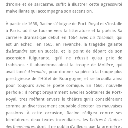
d’ironie et de sarcasme, suffit à illustrer cette agressivité
malveillante qui accompagna son ascension.
À partir de 1658, Racine s’éloigne de Port-Royal et s’installe
à Paris, où il se tourne vers la littérature et la poésie. Sa
carrière dramatique début en 1664 avec
, qui
La Thébaïde
est un échec ; en 1665, en revanche, la tragédie galante
d’
est un succès, et le point de départ de son
Alexandre
ascension fulgurante, qu’il ne réussit qu’au prix de
trahisons : il abandonna ainsi la troupe de Molière, qui
avait lancé
, pour donner sa pièce à la troupe plus
Alexandre
prestigieuse de l’Hôtel de Bourgogne, et se brouilla ainsi
pour toujours avec le poète comique. En 1666, nouvelle
perfidie : il rompt bruyamment avec les Solitaires de Port-
Royal, très méfiant envers le théâtre qu’ils considéraient
comme un divertissement coupable d’exciter les mauvaises
passions. À cette occasion, Racine rédigea contre ses
bienfaiteurs deux textes incendiaires, les
Lettres à l’auteur
, dont il ne publia d’ailleurs que la première :
des Imaginaires