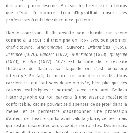
des amis, parmi lesquels Boileau, lui firent voir à temps
que c’était là montrer trop d’ingratitude envers des
professeurs à qui il devait tout ce qu’il était.
Habile courtisan, il fit ensuite son chemin sur scène
comme à la cour : il triompha en 1667 avec son premier
chef-d’œuvre,
. Suivront
(1669),
Andromaque
Britannicus
(1670),
(1672),
(1673),
Bérénice
Bajazet
Mithridate
Iphigénie
(1674),
(1677). 1677 est la date de la retraite
Phèdre
théâtrale de Racine, sur laquelle on s’est beaucoup
interrogé. En fait, là encore, ce sont des considérations
carriéristes qui l’ont sans doute motivée, bien plus que des
raisons esthétiques : nommé, avec son ami Boileau
historiographe du roi, parvenu à une aisance matérielle
confortable, Racine pouvait se dispenser de se jeter dans la
mêlée, et se permettre d’abandonner une profession
d’auteur de théâtre qui lui avait valu la gloire, certes, mais
qui restait discréditée aux yeux des moralistes. Désormais,
Racine allait se ranger : lui qui avait eu des liaisons avec les