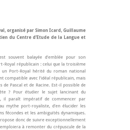
al, organisé par Simon Icard, Guillaume
tien du Centre d’Etude de la Langue et
n est souvent balayée d’emblée pour son
t-Royal républicain : celui que la troisième
, un Port-Royal hérité du roman national
nt compatible avec l’idéal républicain, mais
es de Pascal et de Racine. Est-il possible de
ète ? Pour étudier le sujet lancinant du
, il paraît impératif de commencer par
au mythe port-royaliste, d’en élucider les
ions fécondes et les ambiguïtés dynamiques.
 propose donc de suivre exceptionnellement
s’emploiera à remonter du crépuscule de la