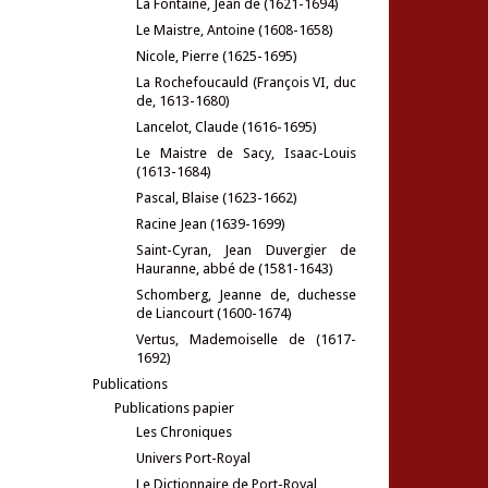
La Fontaine, Jean de (1621-1694)
Le Maistre, Antoine (1608-1658)
Nicole, Pierre (1625-1695)
La Rochefoucauld (François VI, duc
de, 1613-1680)
Lancelot, Claude (1616-1695)
Le Maistre de Sacy, Isaac-Louis
(1613-1684)
Pascal, Blaise (1623-1662)
Racine Jean (1639-1699)
Saint-Cyran, Jean Duvergier de
Hauranne, abbé de (1581-1643)
Schomberg, Jeanne de, duchesse
de Liancourt (1600-1674)
Vertus, Mademoiselle de (1617-
1692)
Publications
Publications papier
Les Chroniques
Univers Port-Royal
Le Dictionnaire de Port-Royal