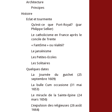
Architecture
Principes
Histoire
Eclat et tourmente
Qu’est-ce que Port-Royal? (par
Philippe Sellier)
Le catholicisme en France après le
concile de Trente
« Fantôme » ou réalité?
Le jansénisme
Les Petites-Ecoles
Les Solitaires
Quelques dates
La Journée du guichet (25
septembre 1609)
La bulle Cum occasione (31 mai
1653)
Le miracle de la Sainte-Epine (24
mars 1656)
L’expulsion des religieuses (26 août
1664)