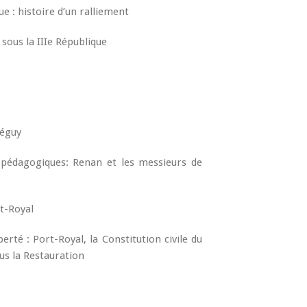
ue : histoire d’un ralliement
sous la IIIe République
Péguy
 pédagogiques: Renan et les messieurs de
rt-Royal
erté : Port-Royal, la Constitution civile du
ous la Restauration