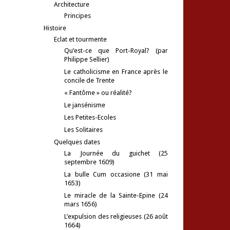
Architecture
Principes
Histoire
Eclat et tourmente
Qu’est-ce que Port-Royal? (par
Philippe Sellier)
Le catholicisme en France après le
concile de Trente
« Fantôme » ou réalité?
Le jansénisme
Les Petites-Ecoles
Les Solitaires
Quelques dates
La Journée du guichet (25
septembre 1609)
La bulle Cum occasione (31 mai
1653)
Le miracle de la Sainte-Epine (24
mars 1656)
L’expulsion des religieuses (26 août
1664)