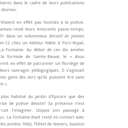
aires dans le cadre de leurs publications
.
 diverses
’étaient en effet pas hostiles à la poésie.
 jamais renié leurs innocents passe-temps.
1671 dans un volumineux
Recueil de poésies
in-12 chez un éditeur fidèle à Port-Royal,
La Fontaine. Au début de ces dix années
 la formule de Sainte-Beuve, le « doux
rent en effet de patronner un florilège de
eurs ouvrages pédagogiques. Il s’agissait
es gens des vers qu’ils puissent lire sans
t ».
plus habitué du jardin d’Épicure que des
prise de poésie dévote? Sa présence n’est
rait l’imaginer. Depuis son passage à
ur, La Fontaine était resté en contact avec
s les années 1660, l’hôtel de Nevers, bastion