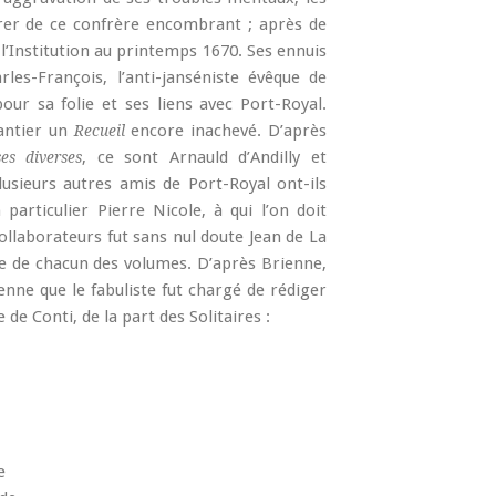
arer de ce confrère encombrant ; après de
 l’Institution au printemps 1670. Ses ennuis
les-François, l’anti-janséniste évêque de
pour sa folie et ses liens avec Port-Royal.
hantier un
encore inachevé. D’après
Recueil
, ce sont Arnauld d’Andilly et
es diverses
usieurs autres amis de Port-Royal ont-ils
 particulier Pierre Nicole, à qui l’on doit
collaborateurs fut sans nul doute Jean de La
he de chacun des volumes. D’après Brienne,
ienne que le fabuliste fut chargé de rédiger
de Conti, de la part des Solitaires :
e