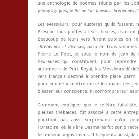
une anthologie de poèmes réunis par les Solit
pédagogiques, le
Recueil de poésies chrétiennes et
Les Messieurs, pour austères qu’ils fussent, n
Presque tous poètes à leurs heures, ils n’ont
Beaucoup de leurs vers furent publiés en 
, paru en trois volumes 
chrétiennes et diverses
Pierre Le Petit, et sous le nom de Jean de 
heureuses qui constituent, pour reprendre
automne » de Port-Royal, les Messieurs décidè
vers français destiné à prendre place parmi l
pour eux de « mettre entre les mains des jeun
blesser leur conscience, ni corrompre leur espri
Comment expliquer que le célèbre fabuliste, 
pieuses thébaïdes, fût associé à cette entre
pourtant pas aussi surprenante qu’on pour
l’Oratoire, où le Père Desmares fut son directe
les milieux augustiniens. Il fréquenta aussi, dè