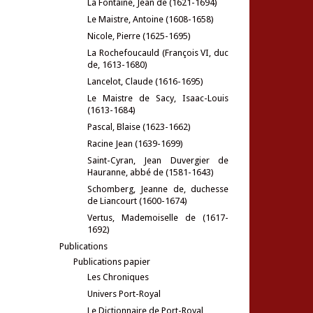
La Fontaine, Jean de (1621-1694)
Le Maistre, Antoine (1608-1658)
Nicole, Pierre (1625-1695)
La Rochefoucauld (François VI, duc
de, 1613-1680)
Lancelot, Claude (1616-1695)
Le Maistre de Sacy, Isaac-Louis
(1613-1684)
Pascal, Blaise (1623-1662)
Racine Jean (1639-1699)
Saint-Cyran, Jean Duvergier de
Hauranne, abbé de (1581-1643)
Schomberg, Jeanne de, duchesse
de Liancourt (1600-1674)
Vertus, Mademoiselle de (1617-
1692)
Publications
Publications papier
Les Chroniques
Univers Port-Royal
Le Dictionnaire de Port-Royal