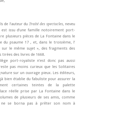
de,
ils de l’auteur du
, neveu
Traité des spectacles
e est issu d’une famille notoirement port-
ore plusieurs pièces de La Fontaine dans le
 du psaume 17 , et, dans le troisième, l’
i sur le même sujet », des fragments des
 tirées des livres de 1668.
ilège port-royaliste n’est donc pas aussi
reste pas moins curieux que les Solitaires
nature sur un ouvrage pieux. Les éditeurs,
à bien établie du fabuliste pour assurer la
ment certaines teintes de la palette
 place réelle prise par La Fontaine dans le
 volumes de plusieurs de ses amis, comme
’il ne se borna pas à prêter son nom à