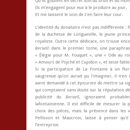
Qu’ils goûtent en secret loin du bruit et du mon
Ils m’engagent pour eux à le produire au jour,
Et me laissent le soin de t’en faire leur cour.
L’identité du donataire n’est pas indifférente : f
de la duchesse de Longueville, le jeune princ
royaliste. Outre cette dédicace, on trouve enc
: dans le premier tome, une paraphrase
Recueil
« Élégie pour M. Fouquet », une « Ode au ro
« Amours de Psyché et Cupidon », et seize fables
Si la participation de La Fontaine à un flor
saugrenue qu’on aurait pu l’imaginer, il n’en 
aient demandé à cet épicurien de mettre sa sig
qui comptaient sans doute sur la réputation déj
publicité du
, ignoraient probable
Recueil
lafontainienne. Il est difficile de mesurer la
choix des pièces, mais la présence dans les
Pellisson et Maucroix, laisse à penser qu
l’entreprise.