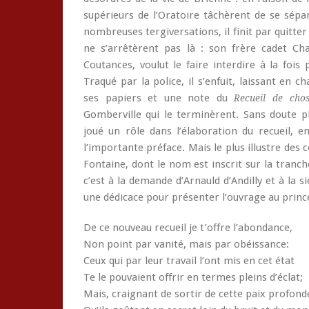
supérieurs de l’Oratoire tâchèrent de se sép
nombreuses tergiversations, il finit par quitter
ne s’arrêtèrent pas là : son frère cadet Char
Coutances, voulut le faire interdire à la fois 
Traqué par la police, il s’enfuit, laissant en c
ses papiers et une note du
Recueil de chos
Gomberville qui le terminèrent. Sans doute pl
joué un rôle dans l’élaboration du recueil, en
l’importante préface. Mais le plus illustre des 
Fontaine, dont le nom est inscrit sur la tranc
c’est à la demande d’Arnauld d’Andilly et à la s
une dédicace pour présenter l’ouvrage au prince 
De ce nouveau recueil je t’offre l’abondance,
Non point par vanité, mais par obéissance:
Ceux qui par leur travail l’ont mis en cet état
Te le pouvaient offrir en termes pleins d’éclat;
Mais, craignant de sortir de cette paix profond