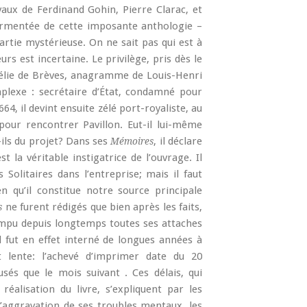
vaux de Ferdinand Gohin, Pierre Clarac, et
ourmentée de cette imposante anthologie –
rtie mystérieuse. On ne sait pas qui est à
urs est incertaine. Le privilège, pris dès le
Hélie de Brèves, anagramme de Louis-Henri
lexe : secrétaire d’État, condamné pour
664, il devint ensuite zélé port-royaliste, au
pour rencontrer Pavillon. Eut-il lui-même
ils du projet? Dans ses
, il déclare
Mémoires
t la véritable instigatrice de l’ouvrage. Il
Solitaires dans l’entreprise; mais il faut
 qu’il constitue notre source principale
ne furent rédigés que bien après les faits,
s
ompu depuis longtemps toutes ses attaches
il fut en effet interné de longues années à
t lente: l’achevé d’imprimer date du 20
sés que le mois suivant . Ces délais, qui
 réalisation du livre, s’expliquent par les
l’aggravation de ses troubles mentaux, les