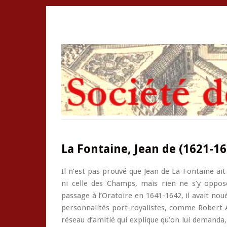
La Fontaine, Jean de (1621-16
Il n’est pas prouvé que Jean de La Fontaine ait
ni celle des Champs, mais rien ne s’y oppose
passage à l’Oratoire en 1641-1642, il avait nou
personnalités port-royalistes, comme Robert A
réseau d’amitié qui explique qu’on lui demanda