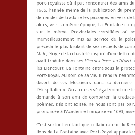
port-royaliste où il put rencontrer des amis d
1665, l’année même de la publication du pre
demander de traduire les passages en vers de 
alors; vers la même époque, La Fontaine co
sur le même, Provinciales versifiées où s
merveilleusement mis au service de la polém
précéda le plus brûlant de ses recueils de contes
, éloge de la chasteté inspiré d’une lettre 
Malc
avait traduite dans ses
.
Vies
des Pères du Désert
les Liancourt, La Fontaine entra sous la prote
Port-Royal. Au soir de sa vie, il rendra néanm
désert de ces Messieurs dans sa dernière fa
l’Hospitalier ». On a conservé également une let
demande à son ami de comparer la traduct
poèmes, s’ils ont existé, ne nous sont pas pa
prononcée à l’Académie française en 1693, assez 
C’est surtout en tant que collaborateur du
Recu
liens de La Fontaine avec Port-Royal apparaiss