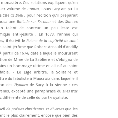
u monastère. Ces relations expliquent qu’en
mier volume de
, Louis Giry ait pu lui
Contes
la
, pour l’édition qu’il préparait
Cité de Dieu
mposa une
et des
Ballade sur Escobar
Stances
on talent de conteur un peu leste est
ique anti-jésuite . En 1673, l’année qui
, il écrivit le
Poème de la captivité de saint
de saint Jérôme que Robert Arnauld d’Andilly
 À partir de 1674, date à laquelle moururent
ction de Mme de La Sablière et s’éloigna de
oins un hommage ultime et allusif au saint
ble, « Le Juge arbitre, le Solitaire et
tre du fabuliste à Maucroix dans laquelle il
ion des
de Sacy à la sienne ; ces
Hymnes
rvenus, excepté une paraphrase du
Dies
irae
différente de celle du port-royaliste.
que les
eil de poésies chrétiennes et diverses
ent le plus clairement, encore que bien des