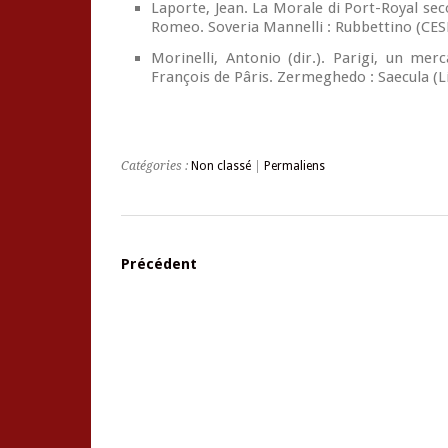
Laporte, Jean.
La Morale di Port-Royal se
Romeo. Soveria Mannelli : Rubbettino (CESPE
Morinelli, Antonio (dir.).
Parigi, un merca
François de Pâris
. Zermeghedo : Saecula (Lit
Catégories :
Non classé
|
Permaliens
Précédent