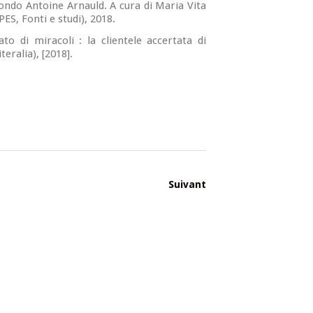
condo Antoine Arnauld
. A cura di Maria Vita
S, Fonti e studi), 2018.
to di miracoli : la clientele accertata di
eralia), [2018].
Suivant