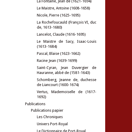
La Fontaine, Jean de (1621-1694)
Le Maistre, Antoine (1608-1658)
Nicole, Pierre (1625-1695)
La Rochefoucauld (François VI, duc
de, 1613-1680)
Lancelot, Claude (1616-1695)
Le Maistre de Sacy, Isaac-Louis
(1613-1684)
Pascal, Blaise (1623-1662)
Racine Jean (1639-1699)
Saint-Cyran, Jean Duvergier de
Hauranne, abbé de (1581-1643)
Schomberg, Jeanne de, duchesse
de Liancourt (1600-1674)
Vertus, Mademoiselle de (1617-
1692)
Publications
Publications papier
Les Chroniques
Univers Port-Royal
Le Dictionnaire de Port-Royal