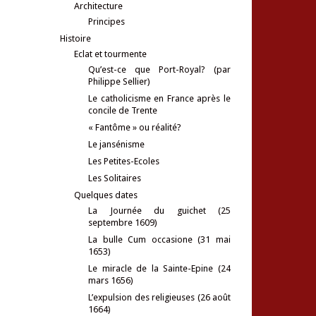
Architecture
Principes
Histoire
Eclat et tourmente
Qu’est-ce que Port-Royal? (par
Philippe Sellier)
Le catholicisme en France après le
concile de Trente
« Fantôme » ou réalité?
Le jansénisme
Les Petites-Ecoles
Les Solitaires
Quelques dates
La Journée du guichet (25
septembre 1609)
La bulle Cum occasione (31 mai
1653)
Le miracle de la Sainte-Epine (24
mars 1656)
L’expulsion des religieuses (26 août
1664)