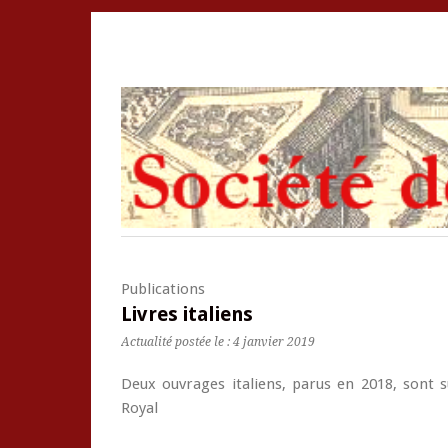
Publications
Livres italiens
Actualité postée le : 4 janvier 2019
Deux ouvrages italiens, parus en 2018, sont s
Royal